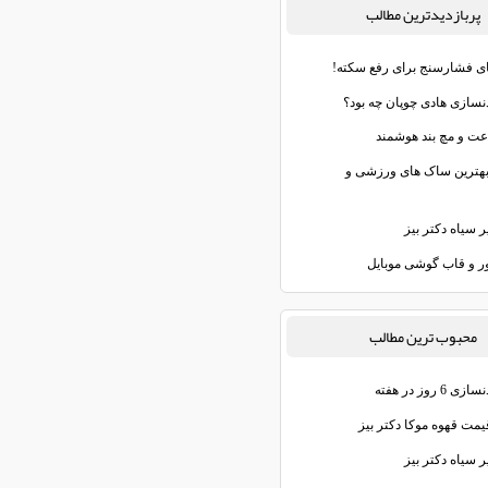
پربازديدترين مطالب
ای فشارسنج برای رفع سکته!
دنسازی هادی چوپان چه بود؟
عت و مچ‌ بند هوشمند
هترین ساک های ورزشی و
 سیاه دکتر بیز
ر و قاب گوشی موبایل
محبوب ترين مطالب
6 روز در هفته
یمت قهوه موکا دکتر بیز
 سیاه دکتر بیز