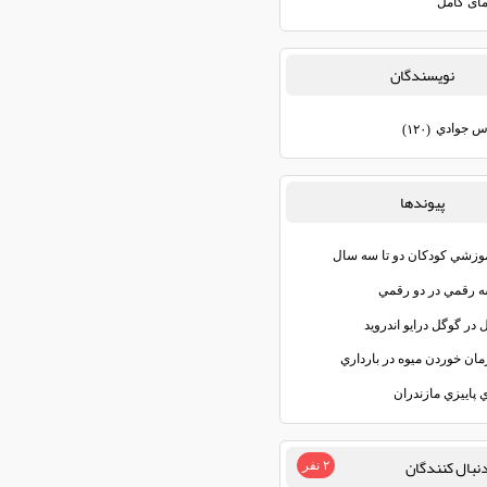
مای کامل
نويسندگان
س جوادي
(۱۲۰)
پيوندها
موزشي كودكان دو تا سه سال
رقمي در دو رقمي
ل در گوگل درايو اندرويد
مان خوردن ميوه در بارداري
 پاييزي مازندران
نبال كنندگان
۲ نفر