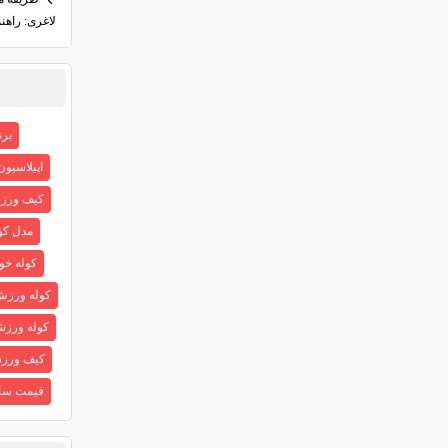
لاغری: راهن
برنام
اپیلاسیو
کیف ورز
مدل کو
کوله خو
کوله ورز
کوله ورز
کیف ورز
قیمت سا