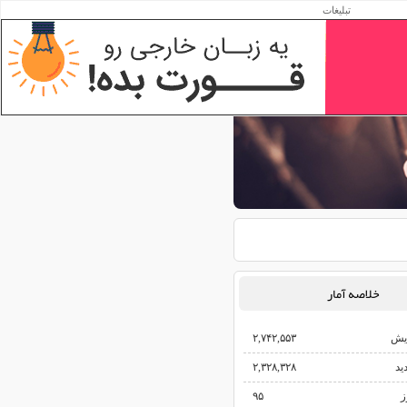
تبلیغات
خلاصه آمار
یش‌
۲,۷۴۲,۵۵۳
ید
۲,۳۲۸,۳۲۸
ز
۹۵