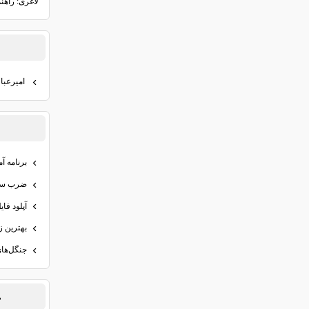
لاغری: راهن
اميرعبا
برنامه آ
ضرب سه 
آپلود فاي
بهترين ز
جنگل‌هاي
د