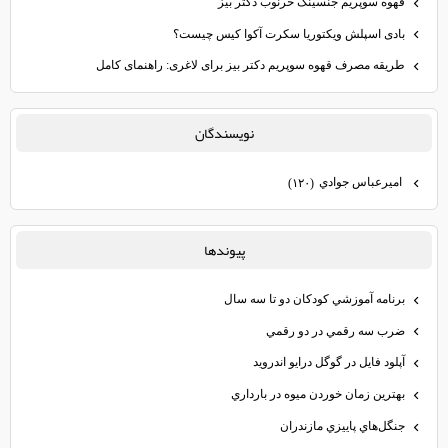
قهوه سوپریم جنسینگ خرنوب دکتر بیز
بادی اسپلش ویکتوریا سکرت آکوا کیس چیست؟
طریقه مصرف قهوه سوپریم دکتر بیز برای لاغری: راهنمای کامل
نويسندگان
اميرعباس جوادي
(۱۲۰)
پيوندها
برنامه آموزشي كودكان دو تا سه سال
ضرب سه رقمي در دو رقمي
آپلود فايل در گوگل درايو اندرويد
بهترين زمان خوردن ميوه در بارداري
جنگل‌هاي پاييزي مازندران