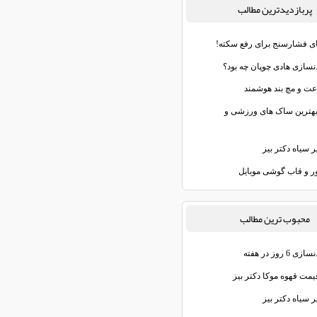
پربازديدترين مطالب
ای فشارسنج برای رفع سکته!
دنسازی هادی چوپان چه بود؟
عت و مچ‌ بند هوشمند
هترین ساک های ورزشی و
 سیاه دکتر بیز
ر و قاب گوشی موبایل
محبوب ترين مطالب
6 روز در هفته
یمت قهوه موکا دکتر بیز
 سیاه دکتر بیز