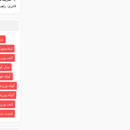
لاغری: راهن
برنام
اپیلاسیو
کیف ورز
مدل کو
کوله خو
کوله ورز
کوله ورز
کیف ورز
قیمت سا