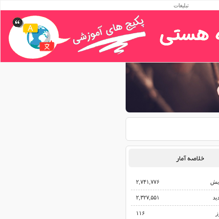
تبلیغات
خلاصه آمار
یش‌
۲,۷۴۱,۷۷۶
ید
۲,۳۲۷,۵۵۱
ز
۱۱۶