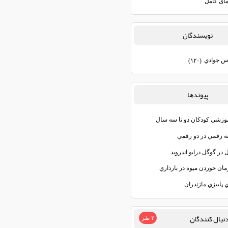
مای کامل
نويسندگان
س جوادي
(۱۲۰)
پيوندها
موزشي كودكان دو تا سه سال
رقمي در دو رقمي
ل در گوگل درايو اندرويد
مان خوردن ميوه در بارداري
 پاييزي مازندران
نبال كنندگان
۲ نفر