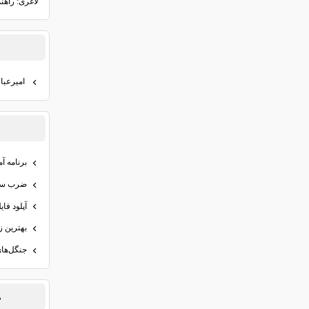
لاغری: راهن
اميرعبا
برنامه آ
ضرب سه 
آپلود فاي
بهترين ز
جنگل‌هاي
د