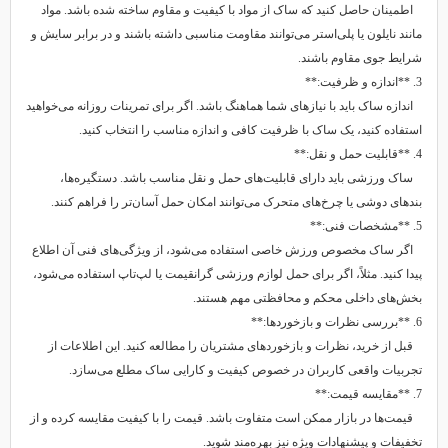
اطمینان حاصل کنید که ساک از مواد با کیفیت و مقاوم ساخته شده باشد. مواد
مانند نایلون یا پلی‌استر می‌توانند مقاومت مناسبی داشته باشند و در برابر سایش و
شرایط جوی مقاوم باشند.
3. **اندازه و ظرفیت:**
اندازه ساک باید با نیازهای شما هماهنگ باشد. اگر برای تمرینات روزانه می‌خواهید
استفاده کنید، یک ساک با ظرفیت کافی و اندازه مناسب را انتخاب کنید.
4. **قابلیت حمل و نقل:**
ساک ورزشی باید دارای قابلیت‌های حمل و نقل مناسب باشد. دستگیره‌ها،
بندهای دوشی یا چرخ‌های متحرک می‌توانند امکان حمل آسان‌تر را فراهم کنند.
5. **مشخصات فنی:**
اگر ساک مخصوص ورزش خاصی استفاده می‌شود، از ویژگی‌های فنی آن اطلاع
پیدا کنید. مثلاً، اگر برای حمل لوازم ورزشی گرانقیمت یا لپ‌تاپ استفاده می‌شود،
بخش‌های داخلی محکم و محافظتی مهم هستند.
6. **بررسی نظرات و بازخوردها:**
قبل از خرید، نظرات و بازخوردهای مشتریان را مطالعه کنید. این اطلاعات از
تجربیات واقعی کاربران در خصوص کیفیت و کارایی ساک مطلع می‌سازد.
7. **مقایسه قیمت:**
قیمت‌ها در بازار ممکن است متفاوت باشد. قیمت را با کیفیت مقایسه کرده و از
تخفیفات و پیشنهادات ویژه نیز بهره‌مند شوید.