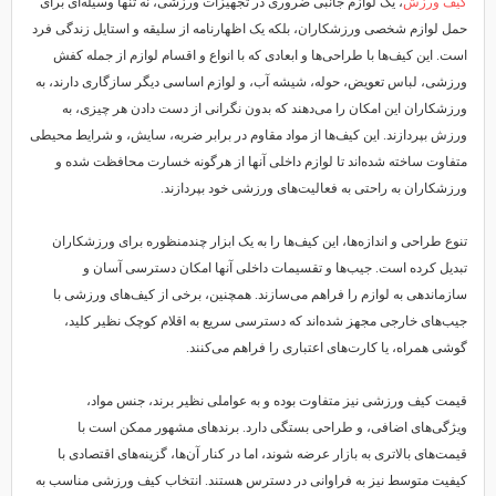
کیف ورزش
، یک لوازم جانبی ضروری در تجهیزات ورزشی، نه تنها وسیله‌ای برای
حمل لوازم شخصی ورزشکاران، بلکه یک اظهارنامه از سلیقه و استایل زندگی فرد
است. این کیف‌ها با طراحی‌ها و ابعادی که با انواع و اقسام لوازم از جمله کفش
ورزشی، لباس تعویض، حوله، شیشه آب، و لوازم اساسی دیگر سازگاری دارند، به
ورزشکاران این امکان را می‌دهند که بدون نگرانی از دست دادن هر چیزی، به
ورزش بپردازند. این کیف‌ها از مواد مقاوم در برابر ضربه، سایش، و شرایط محیطی
متفاوت ساخته شده‌اند تا لوازم داخلی آنها از هرگونه خسارت محافظت شده و
ورزشکاران به راحتی به فعالیت‌های ورزشی خود بپردازند.
تنوع طراحی و اندازه‌ها، این کیف‌ها را به یک ابزار چندمنظوره برای ورزشکاران
تبدیل کرده است. جیب‌ها و تقسیمات داخلی آنها امکان دسترسی آسان و
سازماندهی به لوازم را فراهم می‌سازند. همچنین، برخی از کیف‌های ورزشی با
جیب‌های خارجی مجهز شده‌اند که دسترسی سریع به اقلام کوچک نظیر کلید،
گوشی همراه، یا کارت‌های اعتباری را فراهم می‌کنند.
قیمت کیف ورزشی نیز متفاوت بوده و به عواملی نظیر برند، جنس مواد،
ویژگی‌های اضافی، و طراحی بستگی دارد. برندهای مشهور ممکن است با
قیمت‌های بالاتری به بازار عرضه شوند، اما در کنار آن‌ها، گزینه‌های اقتصادی با
کیفیت متوسط نیز به فراوانی در دسترس هستند. انتخاب کیف ورزشی مناسب به