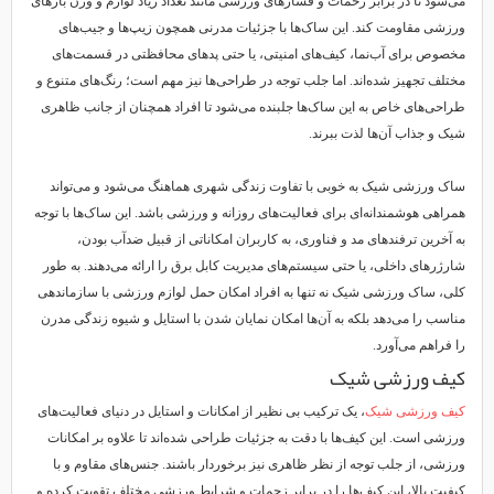
می‌شود تا در برابر زحمات و فشارهای ورزشی مانند تعداد زیاد لوازم و وزن بارهای
ورزشی مقاومت کند. این ساک‌ها با جزئیات مدرنی همچون زیپ‌ها و جیب‌های
مخصوص برای آب‌نما، کیف‌های امنیتی، یا حتی پد‌های محافظتی در قسمت‌های
مختلف تجهیز شده‌اند. اما جلب توجه در طراحی‌ها نیز مهم است؛ رنگ‌های متنوع و
طراحی‌های خاص به این ساک‌ها جلبنده می‌شود تا افراد همچنان از جانب ظاهری
شیک و جذاب آن‌ها لذت ببرند.
ساک ورزشی شیک به خوبی با تفاوت زندگی شهری هماهنگ می‌شود و می‌تواند
همراهی هوشمندانه‌ای برای فعالیت‌های روزانه و ورزشی باشد. این ساک‌ها با توجه
به آخرین ترفندهای مد و فناوری، به کاربران امکاناتی از قبیل ضدآب بودن،
شارژرهای داخلی، یا حتی سیستم‌های مدیریت کابل برق را ارائه می‌دهند. به طور
کلی، ساک ورزشی شیک نه تنها به افراد امکان حمل لوازم ورزشی با سازماندهی
مناسب را می‌دهد بلکه به آن‌ها امکان نمایان شدن با استایل و شیوه زندگی مدرن
را فراهم می‌آورد.
کیف ورزشی شیک
کیف ورزشی شیک
، یک ترکیب بی نظیر از امکانات و استایل در دنیای فعالیت‌های
ورزشی است. این کیف‌ها با دقت به جزئیات طراحی شده‌اند تا علاوه بر امکانات
ورزشی، از جلب توجه از نظر ظاهری نیز برخوردار باشند. جنس‌های مقاوم و با
کیفیت بالا، این کیف‌ها را در برابر زحمات و شرایط ورزشی مختلف تقویت کرده و