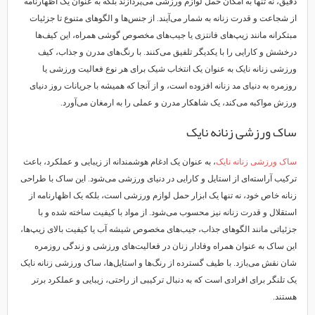
دقیق، نه تنها به امکان حمل لوازم ورزشی می‌پردازند بلکه به عنوان یک اظهارنامه
از شجاعت و قدرت زنانه به شمار می‌آیند. از جنس‌ها و الگوهای متنوع تا جزئیات
مبتکرانه مانند زیپ‌های فانتزی یا جیب‌های مخصوص گوشی همراه، این کیف‌ها
درخشش و کارایی را با یکدیگر تلفیق می‌کنند. با رنگ‌های مدرن و جذاب، کیف
ورزشی زنانه نایک به عنوان یک انتخاب شیک برای هر نوع فعالیت ورزشی یا
روزمره به دنیای مد زنانه افزوده است، و از آنجا که همیشه با جریانات روز دنیای
ورزش مواکبه می‌کند، یک شاهکار مدرن و عملی را به ارمغان می‌آورد.
ساک ورزشی زنانه نایک
ساک ورزشی زنانه نایک
، به عنوان یک ادغام هوشمندانه از زیبایی و عملکرد، باعث
ترکیب آراسته‌ای از استایل و کارایی در دنیای ورزشی می‌شود. این ساک با طراحی
زنانه خاص خود، نه تنها یک ابزار حمل لوازم ورزشی است، بلکه یک اظهارنامه از
استقلال و قدرت زنانه نیز محسوب می‌شود. از مواد با کیفیت ساخته شده و با
جزئیاتی مانند الگوهای جذاب، جیب‌های مخصوص شیشه آب یا کیفیت بالای زیپ‌ها،
این ساک به عنوان همراه وفادار زنان در فعالیت‌های ورزشی و زندگی روزمره
شان نقش می‌بازد. با طیف گسترده از رنگ‌ها و استایل‌ها، ساک ورزشی زنانه نایک
یک تلنگر برای افرادی است که به دنبال ترکیبی از راحتی، زیبایی و عملکرد برتر
هستند.