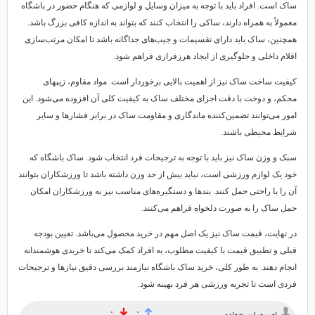
ساک است. افراد باید با توجه به میزان وسایل و لوازمی که هنگام حضور در باشگاه
معمولاً به همراه دارند، ساکی را انتخاب کنند که بتواند به اندازه کافی بزرگ باشد.
همچنین، ساک باید دارای تقسیمات و جیب‌های جداگانه باشد تا امکان مرتب‌سازی
اقلام داخلی و جلوگیری از ایجاد هرزفرازی فراهم شود.
کیفیت ساخت ساک نیز از اهمیت بالایی برخوردار است. مواد مقاوم، زیپهای
محکم، و دوخت با دقت اجزای مختلف ساک به کیفیت کلی آن افزوده می‌شود. این
امور می‌توانند تضمین‌کننده ماندگاری و مقاومت ساک در برابر فشارها و سایر
شرایط محیطی باشند.
سبک و وزن ساک نیز باید با توجه به ترجیحات فرد انتخاب شود. ساک باشگاه که
خود یک لوازم ورزشی است، نباید بیش از حد وزن داشته باشد تا ورزشکاران بتوانند
آن را با راحتی حمل کنند. بندها و دستگیره‌های مناسب نیز به ورزشکاران امکان
حمل ساک را به صورت دلخواه فراهم می‌کنند.
در نهایت، قیمت ساک نیز یک اصل مهم در خرید محصول می‌باشد. تعیین بودجه
قبلی و تطبیق قیمت با کیفیت مطلوب، به افراد کمک می‌کند تا خریدی هوشمندانه
انجام دهند. به طور کلی، خرید ساک باشگاه نیازمند بررسی دقیق نیازها و ترجیحات
فردی است تا تجربه ورزشی هر فرد بهینه شود.
۰
۰
امیرعباس جوادی