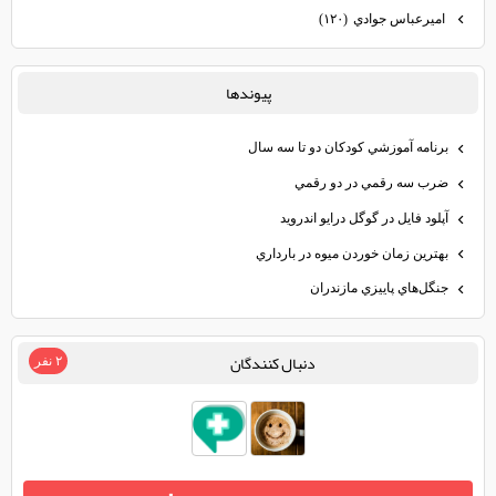
اميرعباس جوادي
(۱۲۰)
پيوندها
برنامه آموزشي كودكان دو تا سه سال
ضرب سه رقمي در دو رقمي
آپلود فايل در گوگل درايو اندرويد
بهترين زمان خوردن ميوه در بارداري
جنگل‌هاي پاييزي مازندران
دنبال كنندگان
۲ نفر