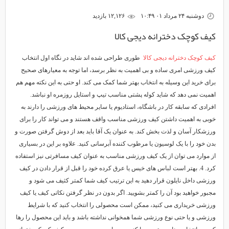
دوشنبه ۲۴ مرداد ۰۱ ۱۰:۴۹
۱۲,۱۲۶ بازديد
کیف کوچک دخترانه دیجی کالا
کیف کوچک دخترانه دیجی کالا
طوری طراحی شده اند شاید در نگاه اول انتخاب
کیف ورزشی امری ساده و بی اهمیت به نظر برسد، اما توجه به معیارهای صحیح
برای خرید این وسیله به انتخاب بهتر شما کمک می کند. او حتی به این نکته مهم هم
اهمیت نمی دهد که شاید کوله پشتی مناسب تیپ و استایل روزمره او نباشد.
افرادی که سابقه کار در باشگاه، استادیوم یا سایر محیط های ورزشی را دارند به
خوبی به اهمیت داشتن کیف ورزشی مناسب واقف هستند و می تواند کار را برای
ورزشکار آسان و لذت بخش کند. به عنوان یک آقا باید بعد از دوش گرفتن صورت و
بدن خود را با یک لوسیون یا مرطوب کننده آبرسانی کنید. علاوه بر این در بسیاری
از موارد می توان از یک کیف ورزشی مناسب به عنوان کیف مسافرتی نیز استفاده
کرد. 4. بهتر است لباس های خیس یا عرق کرده خود را قبل از قرار دادن در کیف
ورزشی داخل نایلون قرار دهید به این ترتیب کیف شما کمتر کثیف می شود و
مجبور خواهید بود آن را کمتر بشویید. اگر بدون در نظر گرفتن نکاتی کیف یا کیف
ورزشی خریداری می کنید، ممکن است محصولی را انتخاب کنید که با شرایط
ورزشی و یا حتی نوع ورزشی شما همخوانی نداشته باشد و باید این محصول را رها