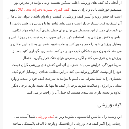
از آنجایی که کیف های ورزشی اغلب سنگین هستند و می توانند در معرض نور
مستقیم خورشید یا باد و باران باشند،
کیف کمری اسپرت دخترانه دیجی کالا
، مهم
است که جنس رویه و آستر کیف ورزشی با کیفیت و بادوام باشد تا بتوان سال ها از
آن استفاده کرد. بسیار جادار است و می تواند لباس ها یا وسایل ورزشی زیادی را
در خود جای دهد. از این محصول می توان برای حمل بطری آب، انواع مواد غذایی،
لباس و کفش ورزشی و ... استفاده کرد. در این صورت لازم نیست هر روز لباس و
وسایل ورزشی خود را جمع و جور کنید و آماده شوید. همچنین به شما این امکان را
می دهد که بدون هیچ مشکلی کیف خود را در کمد بدنسازی نگهداری کنید. بعد از
ورزش بدن عرق می کند و اگر در معرض هوای خنک قرار بگیرید احتمال
سرماخوردگی افزایش می یابد. همزمان آدیداس کفش های ورزشی گران قیمت
خود را از پوست کانگورو تولید می کند. در این مطلب تعدادی از وسایل لازم کیف
بدنسازی را به شما معرفی می کنیم تا بتوانید به سرعت کیف خود را ببندید و وارد
دنیایی پر انرژی و سلامت شوید. برخی از کیف ها تنها یک دسته دارند، برخی دیگر
علاوه بر دسته دارای بند بلندی هستند که حمل آن را راحت تر می کند.
کیف ورزشی
این وسیله را با ماشین لباسشویی نشویید زیرا به
کیف ورزشی
شما آسیب می
رساند. زیرا اکثر کیف های ورزشی از پلاستیک و پارچه با الیاف پلاستیکی ساخته