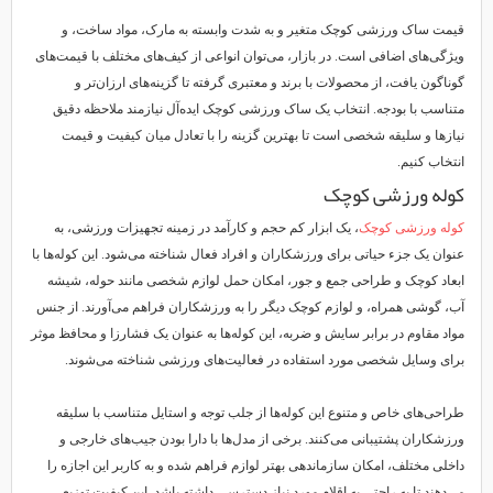
قیمت ساک ورزشی کوچک متغیر و به شدت وابسته به مارک، مواد ساخت، و
ویژگی‌های اضافی است. در بازار، می‌توان انواعی از کیف‌های مختلف با قیمت‌های
گوناگون یافت، از محصولات با برند و معتبری گرفته تا گزینه‌های ارزان‌تر و
متناسب با بودجه. انتخاب یک ساک ورزشی کوچک ایده‌آل نیازمند ملاحظه دقیق
نیازها و سلیقه شخصی است تا بهترین گزینه را با تعادل میان کیفیت و قیمت
انتخاب کنیم.
کوله ورزشی کوچک
کوله ورزشی کوچک
، یک ابزار کم حجم و کارآمد در زمینه تجهیزات ورزشی، به
عنوان یک جزء حیاتی برای ورزشکاران و افراد فعال شناخته می‌شود. این کوله‌ها با
ابعاد کوچک و طراحی جمع و جور، امکان حمل لوازم شخصی مانند حوله، شیشه
آب، گوشی همراه، و لوازم کوچک دیگر را به ورزشکاران فراهم می‌آورند. از جنس
مواد مقاوم در برابر سایش و ضربه، این کوله‌ها به عنوان یک فشارزا و محافظ موثر
برای وسایل شخصی مورد استفاده در فعالیت‌های ورزشی شناخته می‌شوند.
طراحی‌های خاص و متنوع این کوله‌ها از جلب توجه و استایل متناسب با سلیقه
ورزشکاران پشتیبانی می‌کنند. برخی از مدل‌ها با دارا بودن جیب‌های خارجی و
داخلی مختلف، امکان سازماندهی بهتر لوازم فراهم شده و به کاربر این اجازه را
می‌دهند تا به راحتی به اقلام مورد نیاز دسترسی داشته باشد. این کیفیت توزیع