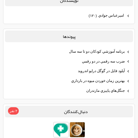
نويسندگان
اميرعباس جوادي
(۱۲۰)
پيوندها
برنامه آموزشي كودكان دو تا سه سال
ضرب سه رقمي در دو رقمي
آپلود فايل در گوگل درايو اندرويد
بهترين زمان خوردن ميوه در بارداري
جنگل‌هاي پاييزي مازندران
دنبال كنندگان
۲ نفر