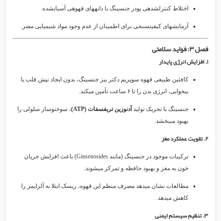
اختلاط کنترلشدهی پودر جنسینگ با دانههای قهوهی آسیابشده.
آزمایشهای کیفیتسنجی برای اطمینان از عدم وجود مواد شیمیایی مضر.
فصل ۳: فواید سلامتی
۱. افزایش انرژی پایدار
کافئین طبیعی قهوه سوپریم دکتر بیز جنسینگ، بدون ایجاد تپش قلب یا
بیخوابی، انرژی بدن را تا ۶ ساعت تأمین میکند.
جنسینگ با تحریک تولید
آدنوزین تریفسفات (ATP)
، سوختوساز سلولی را
بهبود میبخشد.
۲. تقویت عملکرد مغز
ترکیبات موجود در جنسینگ (مانند Ginsenosides) باعث افزایش جریان
خون به مغز و بهبود حافظه و تمرکز میشوند.
مطالعات نشان میدهد مصرف منظم این قهوه، ریسک ابتلا به آلزایمر را
کاهش میدهد.
۳. تنظیم سیستم ایمنی