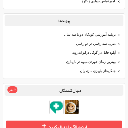
اميرعباس جوادي
(۱۲۰)
پيوندها
برنامه آموزشي كودكان دو تا سه سال
ضرب سه رقمي در دو رقمي
آپلود فايل در گوگل درايو اندرويد
بهترين زمان خوردن ميوه در بارداري
جنگل‌هاي پاييزي مازندران
دنبال كنندگان
۲ نفر
+
اين وبلاگ را دنبال كنيد