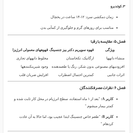
۳. کولدبرو
زمان دمکشی سرد: ۱۲-۱۴ ساعت در یخچال.
مناسب برای روزهای گرم و جلوگیری از کمآبی بدن.
فصل ۵: مقایسه با رقبا
ویژگی
قهوه سوپریم دکتر بیز جنسینگ
قهوههای معمولی انرژیزا
منشاء دانهها
ارگانیک، تکخاستان
مخلوط دانههای تجاری
افزودنیهای مصنوعی
بدون شکر، رنگ یا طعمدهنده
وجود شیرینکنندهها
اثرات جانبی
کمترین احتمال اضطراب
افزایش ضربان قلب
فصل ۶: نظرات مصرفکنندگان
کاربر A:
"بعد از ۱ ماه استفاده، سطح انرژیام در محل کار ثابت شده و
کمتر بیمار میشوم."
کاربر B:
"طعم خاص جنسینگ ابتدا عجیب بود، اما حالا به آن عادت
کردهام."