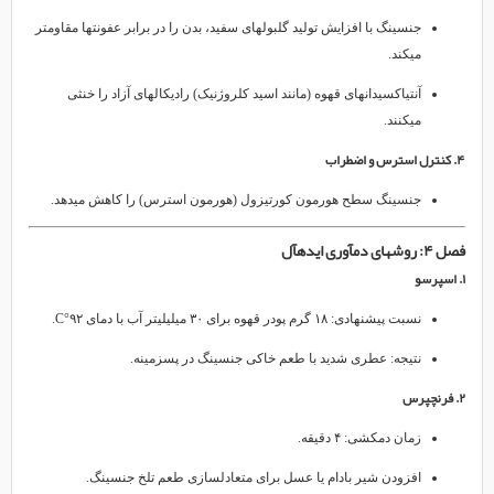
جنسینگ با افزایش تولید گلبولهای سفید، بدن را در برابر عفونتها مقاومتر
میکند.
آنتیاکسیدانهای قهوه (مانند اسید کلروژنیک) رادیکالهای آزاد را خنثی
میکنند.
۴. کنترل استرس و اضطراب
جنسینگ سطح هورمون کورتیزول (هورمون استرس) را کاهش میدهد.
فصل ۴: روشهای دمآوری ایدهآل
۱. اسپرسو
نسبت پیشنهادی: ۱۸ گرم پودر قهوه برای ۳۰ میلیلیتر آب با دمای ۹۲°C.
نتیجه: عطری شدید با طعم خاکی جنسینگ در پسزمینه.
۲. فرنچپرس
زمان دمکشی: ۴ دقیقه.
افزودن شیر بادام یا عسل برای متعادلسازی طعم تلخ جنسینگ.