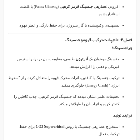
افزودن
عصارهی جنسینگ قرمز کرهیی
(Panax Ginseng) با غلظت
استانداردشده.
بستهبندی وکیومشده با گاز نیتروژن برای حفظ تازگی و عطر قهوه.
فصل ۲: علم پشت ترکیب قهوه و جنسینگ
چرا جنسینگ؟
جنسینگ بهعنوان یک
آداپتوژن
طبیعی، مقاومت بدن در برابر استرس
فیزیکی و ذهنی را افزایش میدهد.
ترکیب جنسینگ با کافئین، اثرات محرک قهوه را متعادل کرده و از "سقوط
انرژی" (Energy Crash) جلوگیری میکند.
تحقیقات علمی نشان میدهد که جنسینگ قرمز کرهیی، جذب کافئین را
کندتر کرده و اثرات آن را طولانیتر میکند.
فرآیند تولید
استخراج عصارهی جنسینگ با روش
CO2 Supercritical
برای حفظ
ترکیبات فعال.