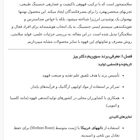
سلامتمحور است که با ترکیب قهوهی باکیفیت و عصارهی جنسینگ طبیعی،
تجربهای منحصربهفرد را برای مصرفکنندگان ایجاد میکند. این محصول نهتنها
بهعنوان یک نوشیدنی انرژیزا شناخته میشود، بلکه با خواص ضداسترس و
تقویتکنندهی سیستم ایمنی جنسینگ، به یک انتخاب هوشمندانه برای افراد فعال و
سلامتگرا تبدیل شده است. در این مقاله، به بررسی جزئیات علمی، فواید سلامتی،
روش مصرف و تفاوتهای این قهوه با سایر محصولات مشابه میپردازیم.
فصل ۱: معرفی برند سوپریم دکتر بیز
تاریخچه و فلسفهی تولید
تأسیس برند با هدف تلفیق علم تغذیه و صنعت قهوه.
تمرکز بر استفاده از مواد اولیهی ارگانیک و فرآیندهای پایدار.
همکاری با کشاورزان محلی در کشورهای تولیدکنندهی قهوه (مانند کلمبیا
و اتیوپی).
تمایزهای کلیدی
استفاده از
دانههای عربیکا
با رُست متوسط (Medium Roast) برای حفظ
تعادل بین تلخی و اسیدیته.